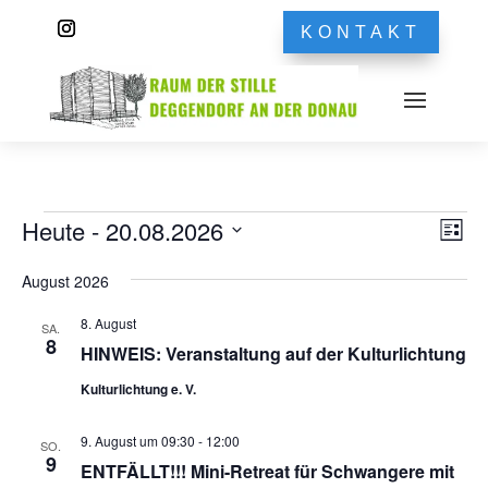
KONTAKT
Veranstaltungen
Ans
Ver
Heute
 - 
20.08.2026
Liste
Ans
Nav
Datum
Nav
August 2026
wählen.
8. August
SA.
8
HINWEIS: Veranstaltung auf der Kulturlichtung
Kulturlichtung e. V.
9. August um 09:30
-
12:00
SO.
9
ENTFÄLLT!!! Mini-Retreat für Schwangere mit