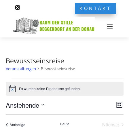
KONTAKT
Bewusstseinsreise
Veranstaltungen
Bewusstseinsreise
Veranstaltungen
Es wurden keine Ergebnisse gefunden.
Hinweis
Ans
Ver
Anstehende
Liste
Ans
Nav
Datum
Nav
wählen.
Heute
Nächste
Veranstaltungen
Vorherige