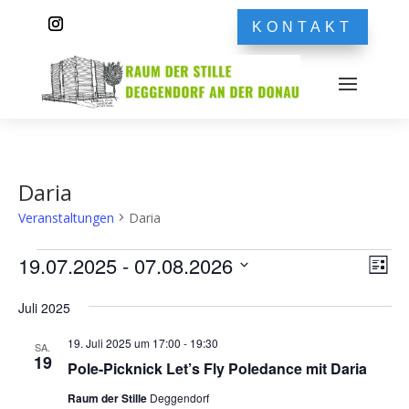
KONTAKT
Daria
Veranstaltungen
Daria
Veranstaltungen
Ans
Ver
19.07.2025
 - 
07.08.2026
Liste
Ans
Nav
Datum
Nav
Juli 2025
wählen.
19. Juli 2025 um 17:00
-
19:30
SA.
19
Pole-Picknick Let’s Fly Poledance mit Daria
Raum der Stille
Deggendorf