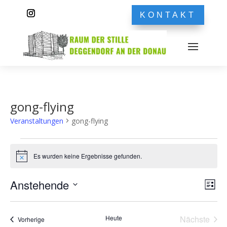
KONTAKT
gong-flying
Veranstaltungen
gong-flying
Veranstaltungen
Es wurden keine Ergebnisse gefunden.
Hinweis
Ans
Ver
Anstehende
Liste
Ans
Nav
Datum
Nav
wählen.
Heute
Nächste
Veranstaltungen
Vorherige