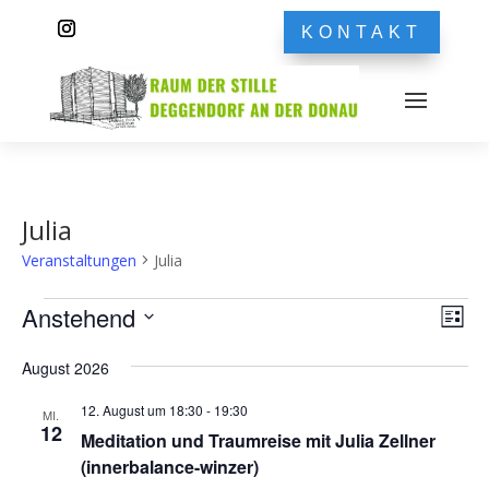
KONTAKT
Julia
Veranstaltungen
Julia
Veranstaltungen
Ans
Ver
Anstehend
Liste
Ans
Nav
Datum
Nav
August 2026
wählen.
12. August um 18:30
-
19:30
MI.
12
Meditation und Traumreise mit Julia Zellner
(innerbalance-winzer)