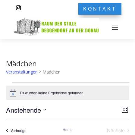
KONTAKT
Mädchen
Veranstaltungen
Mädchen
Veranstaltungen
Es wurden keine Ergebnisse gefunden.
Hinweis
Ans
Ver
Anstehende
Liste
Ans
Nav
Datum
Nav
wählen.
Heute
Nächste
Veranstaltungen
Vorherige