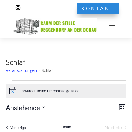
KONTAKT
Schlaf
Veranstaltungen
Schlaf
Veranstaltungen
Es wurden keine Ergebnisse gefunden.
Hinweis
Ans
Ver
Anstehende
Liste
Ans
Nav
Datum
Nav
wählen.
Heute
Nächste
Veranstaltungen
Vorherige