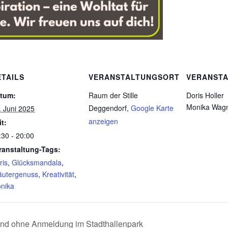
ETAILS
VERANSTALTUNGSORT
VERANSTA
tum:
Raum der Stille
Doris Holler
Monika Wag
Deggendorf
,
Google Karte
. Juni 2025
anzeigen
it:
:30 - 20:00
ranstaltung-Tags:
ris
,
Glücksmandala
,
äutergenuss
,
Kreativität
,
nika
und ohne Anmeldung im Stadthallenpark