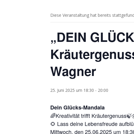
Diese Veranstaltung hat bereits stattgefun
„DEIN GLÜCKS
Kräutergenuss
Wagner
25. Juni 2025 um 18:30
-
20:00
Dein Glücks-Mandala
🌈Kreativität trifft Kräutergenuss🍃
🌻 Lass deine Lebensfreude aufbl
Mittwoch, den 25.06.2025 um 18:3