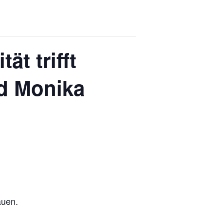
t trifft
nd Monika
auen.