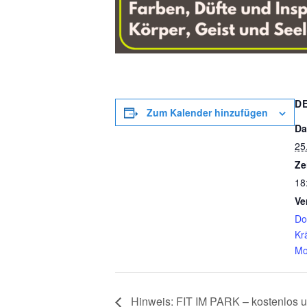
D
Zum Kalender hinzufügen
Da
25
Ze
18
Ve
Do
Kr
Mo
Hinweis: FIT IM PARK – kostenlos 