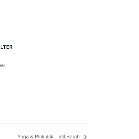
LTER
ner
Yoga & Picknick – mit Sarah