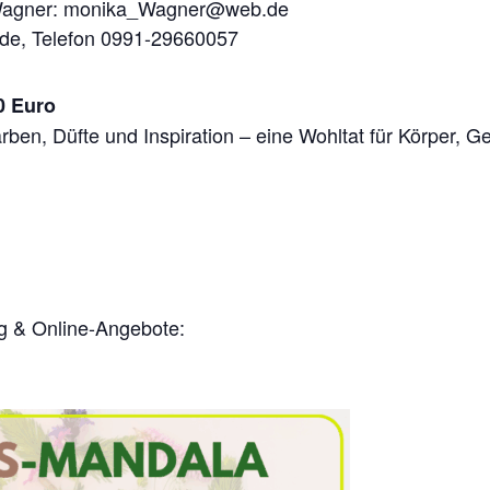
a Wagner: monika_Wagner@web.de
r.de, Telefon 0991-29660057
0 Euro
arben, Düfte und Inspiration – eine Wohltat für Körper, G
g & Online-Angebote: