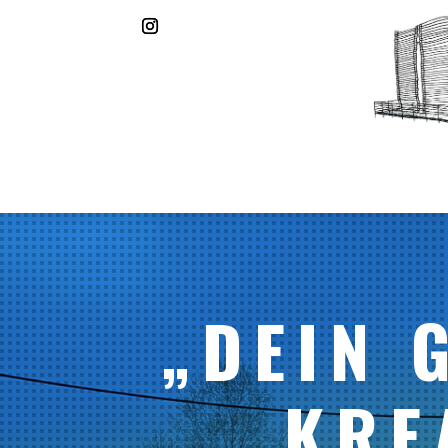
„DEIN 
KRE