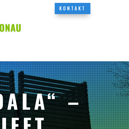
KONTAKT
DALA“ –
IFFT