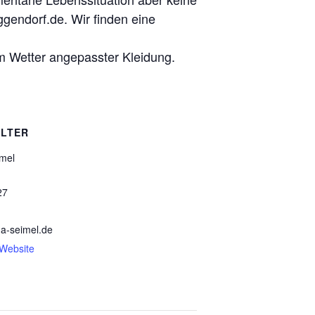
ggendorf.de. Wir finden eine
m Wetter angepasster Kleidung.
LTER
imel
27
na-seimel.de
-Website