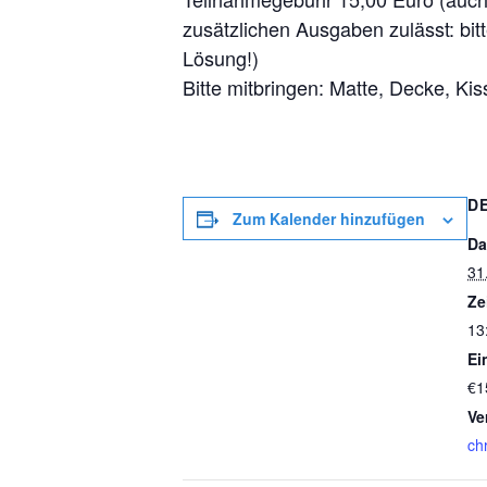
zusätzlichen Ausgaben zulässt: bit
Lösung!)
Bitte mitbringen: Matte, Decke, K
D
Zum Kalender hinzufügen
Da
31.
Ze
13
Ein
€1
Ve
chr