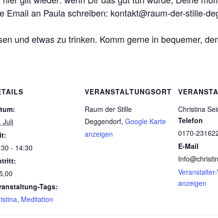
te Email an Paula schreiben: kontakt@raum-der-stille-de
issen und etwas zu trinken. Komm gerne in bequemer, de
ETAILS
VERANSTALTUNGSORT
VERANSTA
tum:
Raum der Stille
Christina Se
Telefon
Deggendorf
,
Google Karte
 Juli
0170-23162
anzeigen
it:
E-Mail
:30 - 14:30
Info@christi
tritt:
Veranstalter
5,00
anzeigen
ranstaltung-Tags:
istina
,
Meditation