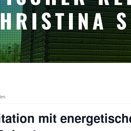
CHRISTINA S
den.
tation mit energetisc