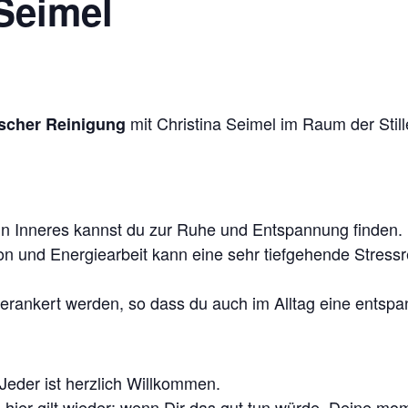
 Seimel
mit Christina Seimel im Raum der Stil
ischer Reinigung
in Inneres kannst du zur Ruhe und Entspannung finden.
on und Energiearbeit kann eine sehr tiefgehende Stress
verankert werden, so dass du auch im Alltag eine entsp
 Jeder ist herzlich Willkommen.
hier gilt wieder: wenn Dir das gut tun würde, Deine mo