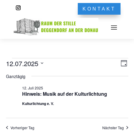
KONTAKT
Veranstaltungen
Ans
Ver
12.07.2025
Tag
Ans
Nav
für
Datum
Nav
Ganztägig
12.
wählen.
Juli
12. Juli 2025
Hinweis: Musik auf der Kulturlichtung
2025
Kulturlichtung e. V.
Vorheriger Tag
Nächster Tag