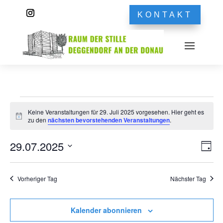
KONTAKT
Veranstaltungen
Keine Veranstaltungen für 29. Juli 2025 vorgesehen. Hier geht es
für
Hinweis
zu den
nächsten bevorstehenden Veranstaltungen
.
29.
Ans
Ver
Juli
29.07.2025
Tag
Ans
Nav
2025
Datum
Nav
wählen.
Vorheriger Tag
Nächster Tag
Kalender abonnieren