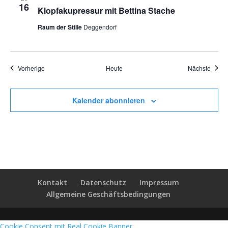
16
Klopfakupressur mit Bettina Stache
Raum der Stille
Deggendorf
Veranstaltungen
Veran
Vorherige
Heute
Nächste
Kalender abonnieren
Kontakt
Datenschutz
Impressum
Allgemeine Geschäftsbedingungen
Cookie Consent mit Real Cookie Banner