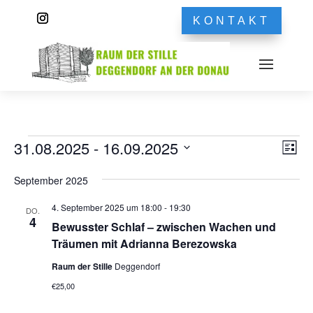
KONTAKT
Veranstaltungen
Ans
Ver
31.08.2025
 - 
16.09.2025
Liste
Ans
Nav
Datum
Nav
September 2025
wählen.
4. September 2025 um 18:00
-
19:30
DO.
4
Bewusster Schlaf – zwischen Wachen und
Träumen mit Adrianna Berezowska
Raum der Stille
Deggendorf
€25,00