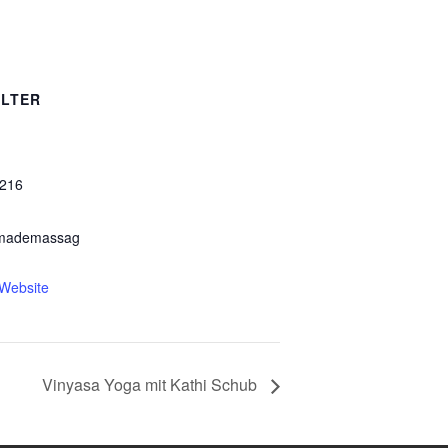
LTER
8216
mademassag
-Website
Vinyasa Yoga mit Kathi Schub