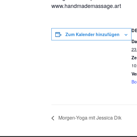
www.handmademassage.art
D
Zum Kalender hinzufügen
Da
23
Ze
10
Ve
Bo
Morgen-Yoga mit Jessica Dik