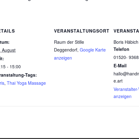
ETAILS
VERANSTALTUNGSORT
VERANSTA
tum:
Raum der Stille
Boris Häbich
Telefon
Deggendorf
,
Google Karte
. August
01520- 936
anzeigen
it:
E-Mail
:15 - 15:00
hallo@hand
ranstaltung-Tags:
e.art
ris
,
Thai Yoga Massage
Veranstalter
anzeigen