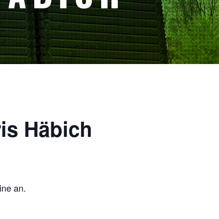
is Häbich
ne an.