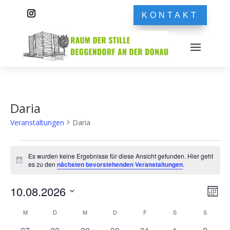
KONTAKT
Daria
Veranstaltungen
Daria
Veranstaltungen
Es wurden keine Ergebnisse für diese Ansicht gefunden. Hier geht
Hinweis
es zu den
nächsten bevorstehenden Veranstaltungen
.
Ans
Ver
10.08.2026
Monat
Ans
Nav
Datum
Nav
Kalender
M
MONTAG
D
DIENSTAG
M
MITTWOCH
D
DONNERSTAG
F
FREITAG
S
SAMSTAG
S
SONNT
wählen.
von
0
0
0
0
0
0
0