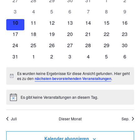
27
28
29
30
31
1
2
Veranstaltungen
Veranstaltungen
Veranstaltungen
Veranstaltungen
Veranstaltungen
Veranstaltungen
Veranstaltunge
Veranst
0
0
0
0
0
0
0
3
4
5
6
7
8
9
Veranstaltungen
Veranstaltungen
Veranstaltungen
Veranstaltungen
Veranstaltungen
Veranstaltunge
Veranst
0
0
0
0
0
0
0
10
11
12
13
14
15
16
Veranstaltungen
Veranstaltungen
Veranstaltungen
Veranstaltungen
Veranstaltungen
Veranstaltungen
Veranst
0
0
0
0
0
0
0
17
18
19
20
21
22
23
Veranstaltungen
Veranstaltungen
Veranstaltungen
Veranstaltungen
Veranstaltungen
Veranstaltungen
Veranst
0
0
0
0
0
0
0
24
25
26
27
28
29
30
Veranstaltungen
Veranstaltungen
Veranstaltungen
Veranstaltungen
Veranstaltungen
Veranstaltungen
Veranst
0
0
0
0
0
0
0
31
1
2
3
4
5
6
Veranstaltungen
Veranstaltungen
Veranstaltungen
Veranstaltungen
Veranstaltungen
Veranstaltunge
Veranst
Es wurden keine Ergebnisse für diese Ansicht gefunden. Hier geht
Hinweis
es zu den
nächsten bevorstehenden Veranstaltungen
.
Es gibt keine Veranstaltungen an diesem Tag.
Hinweis
Juli
Dieser Monat
Sep.
Kalender abonnieren