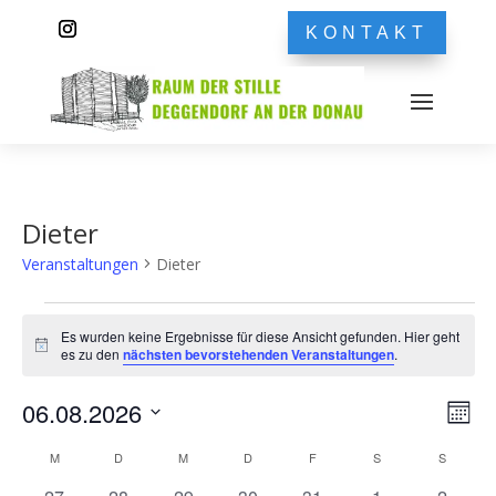
KONTAKT
Dieter
Veranstaltungen
Dieter
Veranstaltungen
Es wurden keine Ergebnisse für diese Ansicht gefunden. Hier geht
Hinweis
es zu den
nächsten bevorstehenden Veranstaltungen
.
Ans
Ver
06.08.2026
Monat
Ans
Nav
Datum
Nav
Kalender
M
MONTAG
D
DIENSTAG
M
MITTWOCH
D
DONNERSTAG
F
FREITAG
S
SAMSTAG
S
SONNT
wählen.
von
0
0
0
0
0
0
0