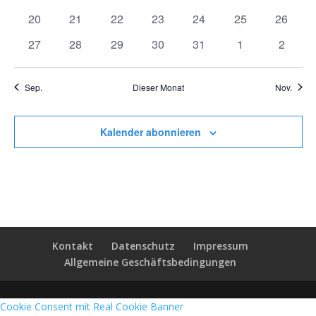
Veranstaltungen
Veranstaltungen
Veranstaltungen
Veranstaltungen
Veranstaltungen
Veranstaltungen
Veranst
0
0
0
0
0
0
0
20
21
22
23
24
25
26
Veranstaltungen
Veranstaltungen
Veranstaltungen
Veranstaltungen
Veranstaltungen
Veranstaltungen
Veranst
0
0
0
0
0
0
0
27
28
29
30
31
1
2
Veranstaltungen
Veranstaltungen
Veranstaltungen
Veranstaltungen
Veranstaltungen
Veranstaltunge
Veranst
Sep.
Dieser Monat
Nov.
Kalender abonnieren
Kontakt
Datenschutz
Impressum
Allgemeine Geschäftsbedingungen
Cookie Consent mit Real Cookie Banner