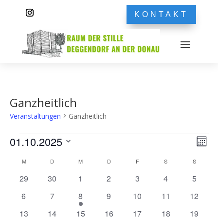
KONTAKT
Ganzheitlich
Veranstaltungen
Ganzheitlich
Veranstaltungen
Ans
Ver
01.10.2025
Monat
Ans
Nav
Datum
Nav
Kalender
M
MONTAG
D
DIENSTAG
M
MITTWOCH
D
DONNERSTAG
F
FREITAG
S
SAMSTAG
S
SONNT
wählen.
von
0
0
0
0
0
0
0
29
30
1
2
3
4
5
Veranstaltungen
Veranstaltungen
Veranstaltungen
Veranstaltungen
Veranstaltungen
Veranstaltungen
Veranstaltunge
Veranst
0
0
1
0
0
0
0
6
7
8
9
10
11
12
Veranstaltungen
Veranstaltungen
Veranstaltung
Veranstaltungen
Veranstaltungen
Veranstaltungen
Veranst
0
0
0
0
0
0
0
13
14
15
16
17
18
19