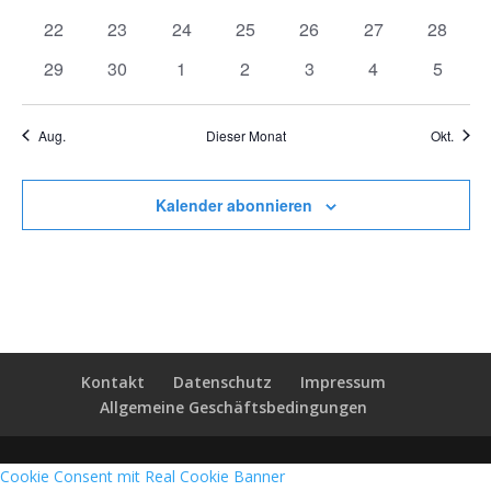
Veranstaltungen
Veranstaltungen
Veranstaltungen
Veranstaltungen
Veranstaltungen
Veranstaltungen
Veranst
0
0
0
0
0
0
0
22
23
24
25
26
27
28
Veranstaltungen
Veranstaltungen
Veranstaltungen
Veranstaltungen
Veranstaltungen
Veranstaltungen
Veranst
0
0
0
0
0
0
0
29
30
1
2
3
4
5
Veranstaltungen
Veranstaltungen
Veranstaltungen
Veranstaltungen
Veranstaltungen
Veranstaltunge
Veranst
Aug.
Dieser Monat
Okt.
Kalender abonnieren
Kontakt
Datenschutz
Impressum
Allgemeine Geschäftsbedingungen
Cookie Consent mit Real Cookie Banner