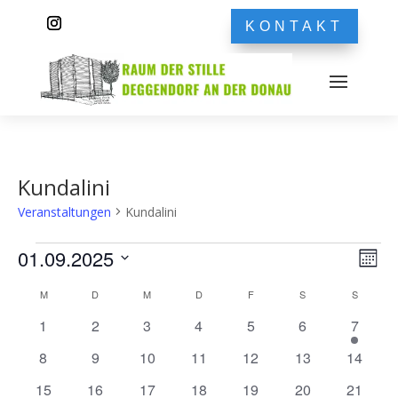
KONTAKT
Kundalini
Veranstaltungen
Kundalini
Veranstaltungen
Ans
Ver
01.09.2025
Monat
Ans
Nav
Datum
Nav
Kalender
M
MONTAG
D
DIENSTAG
M
MITTWOCH
D
DONNERSTAG
F
FREITAG
S
SAMSTAG
S
SONNT
wählen.
von
0
0
0
0
0
0
2
1
2
3
4
5
6
7
Veranstaltungen
Veranstaltungen
Veranstaltungen
Veranstaltungen
Veranstaltungen
Veranstaltungen
Veranstaltunge
Veranst
0
0
0
0
0
0
0
8
9
10
11
12
13
14
Veranstaltungen
Veranstaltungen
Veranstaltungen
Veranstaltungen
Veranstaltungen
Veranstaltungen
Veranst
0
0
0
0
0
0
0
15
16
17
18
19
20
21