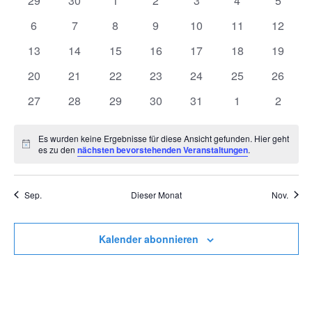
29
30
1
2
3
4
5
Veranstaltungen
Veranstaltungen
Veranstaltungen
Veranstaltungen
Veranstaltungen
Veranstaltungen
Veranstaltunge
Veranst
0
0
0
0
0
0
0
6
7
8
9
10
11
12
Veranstaltungen
Veranstaltungen
Veranstaltungen
Veranstaltungen
Veranstaltungen
Veranstaltungen
Veranst
0
0
0
0
0
0
0
13
14
15
16
17
18
19
Veranstaltungen
Veranstaltungen
Veranstaltungen
Veranstaltungen
Veranstaltungen
Veranstaltungen
Veranst
0
0
0
0
0
0
0
20
21
22
23
24
25
26
Veranstaltungen
Veranstaltungen
Veranstaltungen
Veranstaltungen
Veranstaltungen
Veranstaltungen
Veranst
0
0
0
0
0
0
0
27
28
29
30
31
1
2
Veranstaltungen
Veranstaltungen
Veranstaltungen
Veranstaltungen
Veranstaltungen
Veranstaltunge
Veranst
Es wurden keine Ergebnisse für diese Ansicht gefunden. Hier geht
Hinweis
es zu den
nächsten bevorstehenden Veranstaltungen
.
Sep.
Dieser Monat
Nov.
Kalender abonnieren