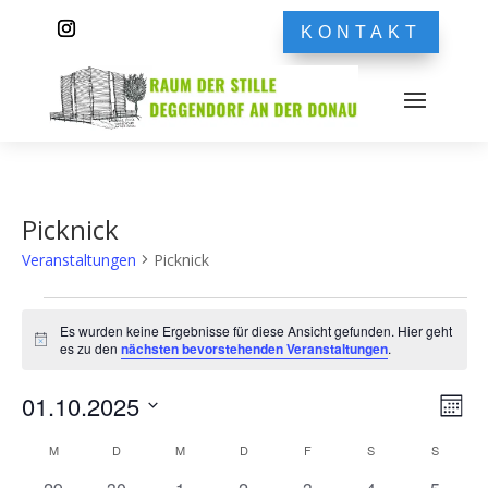
KONTAKT
Picknick
Veranstaltungen
Picknick
Veranstaltungen
Es wurden keine Ergebnisse für diese Ansicht gefunden. Hier geht
Hinweis
es zu den
nächsten bevorstehenden Veranstaltungen
.
Ans
Ver
01.10.2025
Monat
Ans
Nav
Datum
Nav
Kalender
M
MONTAG
D
DIENSTAG
M
MITTWOCH
D
DONNERSTAG
F
FREITAG
S
SAMSTAG
S
SONNT
wählen.
von
0
0
0
0
0
0
0