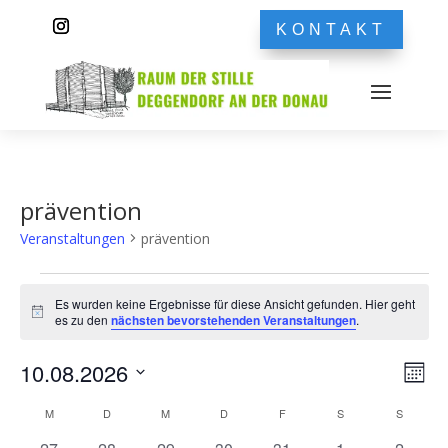
KONTAKT
prävention
Veranstaltungen
prävention
Veranstaltungen
Es wurden keine Ergebnisse für diese Ansicht gefunden. Hier geht
Hinweis
es zu den
nächsten bevorstehenden Veranstaltungen
.
Ans
Ver
10.08.2026
Monat
Ans
Nav
Datum
Nav
Kalender
M
MONTAG
D
DIENSTAG
M
MITTWOCH
D
DONNERSTAG
F
FREITAG
S
SAMSTAG
S
SONNT
wählen.
von
0
0
0
0
0
0
0