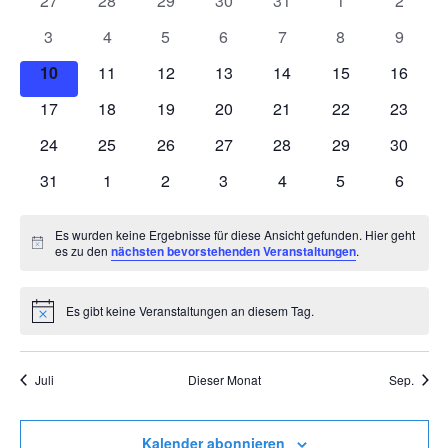
27
28
29
30
31
1
2
Veranstaltungen
Veranstaltungen
Veranstaltungen
Veranstaltungen
Veranstaltungen
Veranstaltungen
Veranstaltunge
Veranst
0
0
0
0
0
0
0
3
4
5
6
7
8
9
Veranstaltungen
Veranstaltungen
Veranstaltungen
Veranstaltungen
Veranstaltungen
Veranstaltunge
Veranst
0
0
0
0
0
0
0
10
11
12
13
14
15
16
Veranstaltungen
Veranstaltungen
Veranstaltungen
Veranstaltungen
Veranstaltungen
Veranstaltungen
Veranst
0
0
0
0
0
0
0
17
18
19
20
21
22
23
Veranstaltungen
Veranstaltungen
Veranstaltungen
Veranstaltungen
Veranstaltungen
Veranstaltungen
Veranst
0
0
0
0
0
0
0
24
25
26
27
28
29
30
Veranstaltungen
Veranstaltungen
Veranstaltungen
Veranstaltungen
Veranstaltungen
Veranstaltungen
Veranst
0
0
0
0
0
0
0
31
1
2
3
4
5
6
Veranstaltungen
Veranstaltungen
Veranstaltungen
Veranstaltungen
Veranstaltungen
Veranstaltunge
Veranst
Es wurden keine Ergebnisse für diese Ansicht gefunden. Hier geht
Hinweis
es zu den
nächsten bevorstehenden Veranstaltungen
.
Es gibt keine Veranstaltungen an diesem Tag.
Hinweis
Juli
Dieser Monat
Sep.
Kalender abonnieren